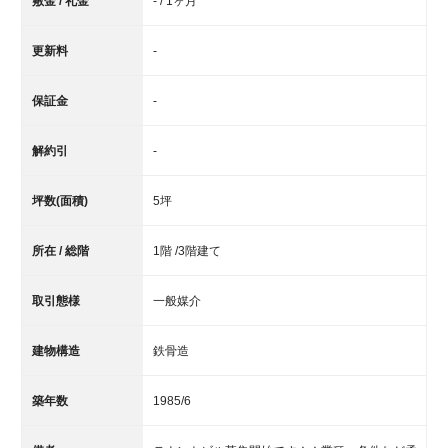
敷金 / 礼金
- / 1ヶ月
更新料
-
保証金
-
解約引
-
坪数(面積)
5坪
所在 / 総階
1階 /3階建て
取引態様
一般媒介
建物構造
鉄骨造
築年数
1985/6