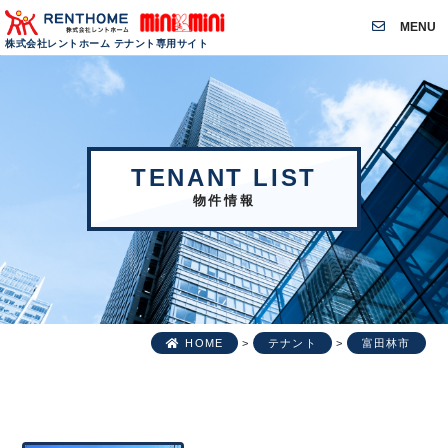
MENU
株式会社レントホーム テナント専用サイト
TENANT LIST
物件情報
HOME
>
テナント
>
富田林市